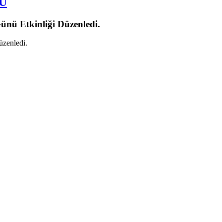
Ü
ünü Etkinliği Düzenledi.
üzenledi.