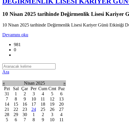
DEĞİRMENLİK LİSESİ KARİYER GÜN
10 Nisan 2025 tarihinde Değirmenlik Lisesi Kariyer G
10 Nisan 2025 tarihinde Değirmenlik Lisesi Kariyer Günü Etkiniği D
Devamını oku
981
0
Ara
«
Nisan 2025
»
Pzt
Sal
Çar
Per
Cum
Cmt
Paz
31
1
2
3
4
5
6
7
8
9
10
11
12
13
14
15
16
17
18
19
20
21
22
23
24
25
26
27
28
29
30
1
2
3
4
5
6
7
8
9
10
11