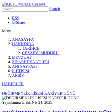
Search
RSS
Menu
ANASAYFA
HAKKINDA
TARİHÇE
CEZAEVİ MÜDÜRÜ
MEVZUAT
ZİYARET SAATLERİ
ANI SAYFASI
İLETİŞİM
ARŞİV
HABERLER
DEĞİRMENLİK LİSESİ KARİYER GÜNÜ
Yayınlanma tarihi: Nis 24, 2025