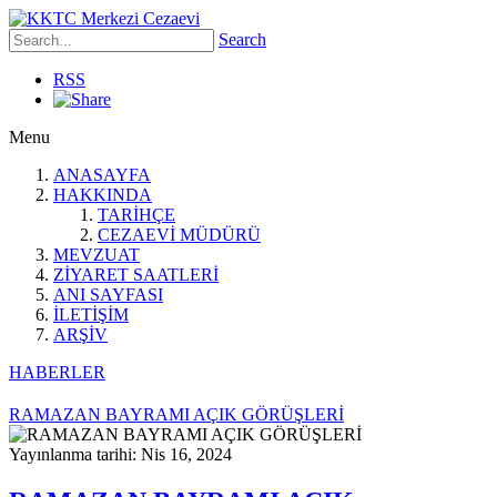
Search
RSS
Menu
ANASAYFA
HAKKINDA
TARİHÇE
CEZAEVİ MÜDÜRÜ
MEVZUAT
ZİYARET SAATLERİ
ANI SAYFASI
İLETİŞİM
ARŞİV
HABERLER
RAMAZAN BAYRAMI AÇIK GÖRÜŞLERİ
Yayınlanma tarihi: Nis 16, 2024